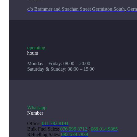
c/o Brammer and Strachan Street Germiston South, Germ
operating
hours
Monday – Friday: 08:00 – 20:00
Saturday & Sunday: 08:00 – 15:00
Whatsapp
Number
Office:
011 783 8191
Bulk Fuel Sales
:
076 995 8712
/
066 014 9865
Refuelling Sales
:
082 579 7839