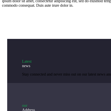
ipsum dolor sit amet, consectetur adipisicing elit, sed do eiusmod tem
commodo consequat. Duis aute irure dolor in.
Latest
news
Stay connected and never miss out on our latest news a
our
Address