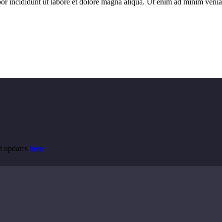
por incididunt ut labore et dolore magna aliqua. Ut enim ad minim veniam
nd updates
here