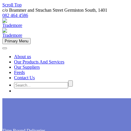
Scroll Top
c/o Brammer and Strachan Street Germiston South, 1401
082 464 4586
Primary Menu
About us
Our Products And Services
Our Suppliers
Feeds
Contact Us
Time Bound Deliveries